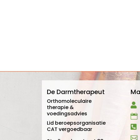
De Darmtherapeut
Ma
Orthomoleculaire

therapie &
voedingsadvies

Lid beroepsorganisatie

CAT vergoedbaar
