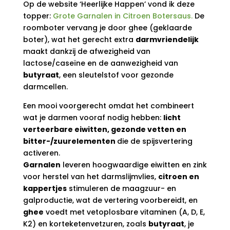
Op de website ‘Heerlijke Happen’ vond ik deze
topper:
Grote Garnalen in Citroen Botersaus.
De
roomboter vervang je door ghee (geklaarde
boter), wat het gerecht extra
darmvriendelijk
maakt dankzij de afwezigheid van
lactose/caseïne en de aanwezigheid van
butyraat
, een sleutelstof voor gezonde
darmcellen.
Een mooi voorgerecht omdat het combineert
wat je darmen vooraf nodig hebben:
licht
verteerbare eiwitten, gezonde vetten en
bitter-/zuurelementen
die de spijsvertering
activeren.
Garnalen
leveren hoogwaardige eiwitten en zink
voor herstel van het darmslijmvlies,
citroen en
kappertjes
stimuleren de maagzuur- en
galproductie, wat de vertering voorbereidt, en
ghee
voedt met vetoplosbare vitaminen (A, D, E,
K2) en korteketenvetzuren, zoals
butyraat
, je