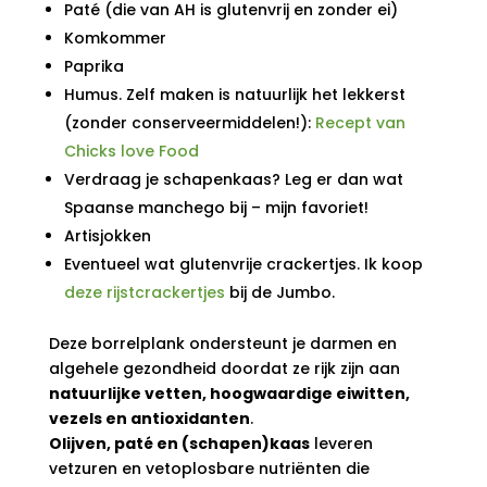
Paté (die van AH is glutenvrij en zonder ei)
Komkommer
Paprika
Humus. Zelf maken is natuurlijk het lekkerst
(zonder conserveermiddelen!):
Recept van
Chicks love Food
Verdraag je schapenkaas? Leg er dan wat
Spaanse manchego bij – mijn favoriet!
Artisjokken
Eventueel wat glutenvrije crackertjes. Ik koop
deze rijstcrackertjes
bij de Jumbo.
Deze borrelplank ondersteunt je darmen en
algehele gezondheid doordat ze rijk zijn aan
natuurlijke vetten, hoogwaardige eiwitten,
vezels en antioxidanten
.
Olijven, paté en (schapen)kaas
leveren
vetzuren en vetoplosbare nutriënten die