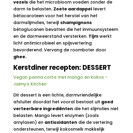
vezels
die het microbioom voeden zonder de
darm te belasten.
Zoete aardappel
levert
bètacaroteen voor het herstel van het
darmslijmvlies, terwijl
champignons
bètaglucanen bevatten die het immuunsysteem
en de darmweerstand versterken.
Tijm
werkt
licht antimicrobieel en spijsvertering
bevorderend. Vervang de roomboter door
ghee.
Kerstdiner recepten: DESSERT
Vegan panna cotta met mango en kokos –
Jaimy’s Kitchen
Dit dessert is een lichte, darmvriendelijke
afsluiter doordat het vooral bestaat uit
goed
verteerbare ingrediënten
die het slijmvlies niet
belasten. Mango levert enzymen (zoals
amylasen) en
antioxidanten
die de vertering
ondersteunen, terwijl kokosmelk makkelijk