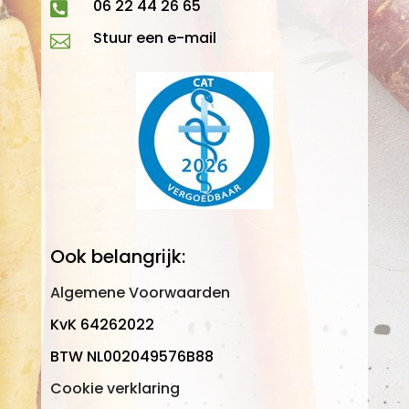
06 22 44 26 65

Stuur een e-mail

Ook belangrijk:
Algemene Voorwaarden
KvK 64262022
BTW NL002049576B88
Cookie verklaring