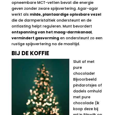
opneembare MCT-vetten bevat die energie
geven zonder zware spijsvertering. Agar-agar
werkt als
milde, plantaardige oplosbare vezel
die de darmperistaltiek ondersteunt en de
ontlasting helpt reguleren. Munt bevordert
ontspanning van het maag-darmkanaal
,
vermindert gasvorming
en ondersteunt zo een
rustige spijsvertering na de maaltijd.
BIJ DE KOFFIE
Sluit af met
pure
chocolade!
Bijvoorbeeld
pindarotsjes of
dadels omhuld
met pure
chocolade (ik
koop deze bij
mij in Rijswijk op