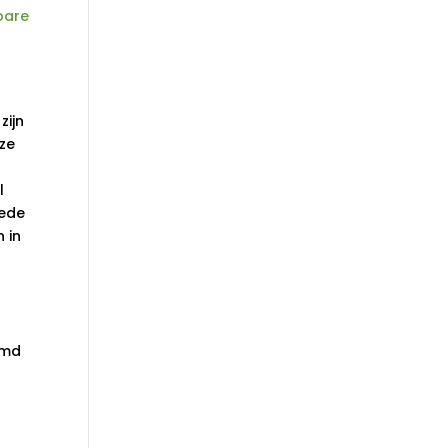
bare
zijn
eze
l
eede
 in
amd