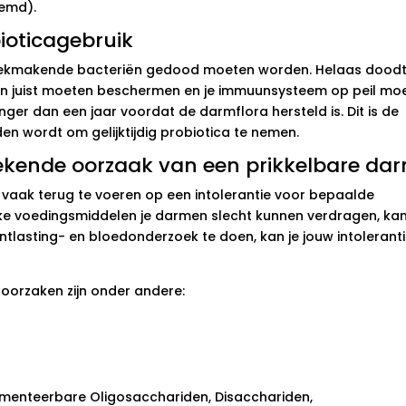
emd).
ioticagebruik
r ziekmakende bacteriën gedood moeten worden. Helaas doodt
n juist moeten beschermen en je immuunsysteem op peil mo
ger dan een jaar voordat de darmflora hersteld is. Dit is de
en wordt om gelijktijdig probiotica te nemen.
bekende oorzaak van een prikkelbare da
jn vaak terug te voeren op een intolerantie voor bepaalde
ke voedingsmiddelen je darmen slecht kunnen verdragen, kan
ntlasting- en bloedonderzoek te doen, kan je jouw intolerant
oorzaken zijn onder andere:
menteerbare Oligosacchariden, Disacchariden,