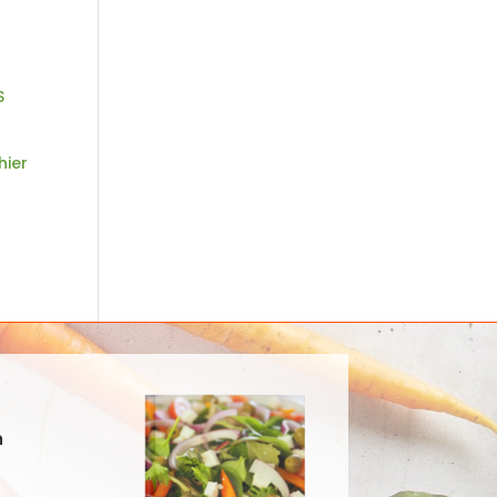
S
 hier
n