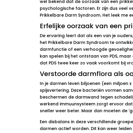
wel bekend dat de oorzaak van een prikke
psychologische factoren. Er zijn dus veel v
Prikkelbare Darm Syndroom. Het leek me ee
Erfelijke oorzaak van een p
De ervaring leert dat als een van je ouder
het Prikkelbare Darm Syndroom te ontwikke
darmfunctie of een verhoogde gevoelighei
kan spelen bij het ontstaan van PDS, maar
dat PDS twee keer zo vaak voorkomt bij vr
Verstoorde darmflora als o
In je darmen leven biljoenen (een miljoen x
spijsvertering. Deze bacteriën vormen sa
beschermen de darmwand tegen schadelijk
werkend immuunsysteem zorgt ervoor dat je 
sneller weer beter. Maar dan moeten de ‘goe
Een disbalans in deze verschillende groepe
darmen actief worden. Dit kan weer leide