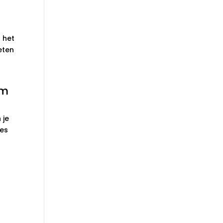
 het
eten
rm
 je
ies