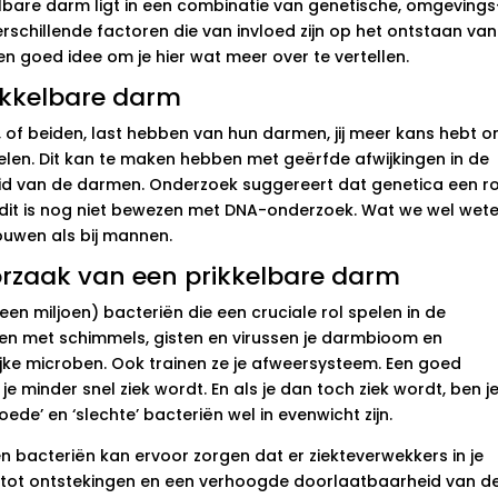
lbare darm ligt in een combinatie van genetische, omgevings
erschillende factoren die van invloed zijn op het ontstaan van
n goed idee om je hier wat meer over te vertellen.
rikkelbare darm
s, of beiden, last hebben van hun darmen, jij meer kans hebt 
len. Dit kan te maken hebben met geërfde afwijkingen in de
d van de darmen. Onderzoek suggereert dat genetica een ro
 dit is nog niet bewezen met DNA-onderzoek. Wat we wel wete
ouwen als bij mannen.
orzaak van een prikkelbare darm
 een miljoen) bacteriën die een cruciale rol spelen in de
men met schimmels, gisten en virussen je darmbioom en
e microben. Ook trainen ze je afweersysteem. Een goed
minder snel ziek wordt. En als je dan toch ziek wordt, ben j
de’ en ‘slechte’ bacteriën wel in evenwicht zijn.
n bacteriën kan ervoor zorgen dat er ziekteverwekkers in je
n tot ontstekingen en een verhoogde doorlaatbaarheid van d