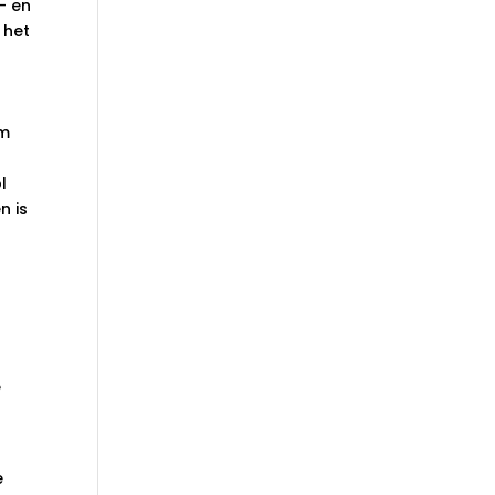
- en
 het
om
l
n is
e
e