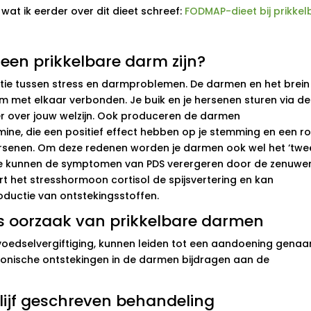
wat ik eerder over dit dieet schreef:
FODMAP-dieet bij prikkel
een prikkelbare darm zijn?
elatie tussen stress en darmproblemen. De darmen en het brein 
m met elkaar verbonden. Je buik en je hersenen sturen via d
r over jouw welzijn. Ook produceren de darmen
ine, die een positief effect hebben op je stemming en een ro
ersenen. Om deze redenen worden je darmen ook wel het ‘tw
sie kunnen de symptomen van PDS verergeren door de zenuwen
t het stresshormoon cortisol de spijsvertering en kan
oductie van ontstekingsstoffen.
ls oorzaak van prikkelbare darmen
 voedselvergiftiging, kunnen leiden tot een aandoening gena
ronische ontstekingen in de darmen bijdragen aan de
 lijf geschreven behandeling