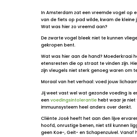
In Amsterdam zat een vreemde vogel op een
van de fiets op pad wilde, kwam de kleine j
Wat was hier zo vreemd aan?
De zwarte vogel bleek niet te kunnen vliegen
gekropen bent.
Wat was hier aan de hand? Moederkraai had
etensresten die op straat te vinden zijn. 
zijn vleugels niet sterk genoeg waren om te
Moraal van het verhaal: voed jouw lichaam 
Jij weet vast wel wat gezonde voeding is en
een
voedingsintolerantie
hebt waar je niet
immuunsysteem heel anders over denkt.
Cliënte José heeft het aan den lijve ervaren
hoofd, onrustige benen, niet stil kunnen lig
geen Koe-, Geit- en Schapenzuivel. Vanaf 