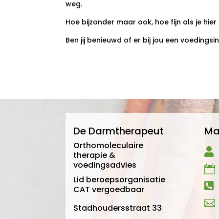
weg.
Hoe bijzonder maar ook, hoe fijn als je hie
Ben jij benieuwd of er bij jou een voeding
De Darmtherapeut
Ma
Orthomoleculaire

therapie &
voedingsadvies

Lid beroepsorganisatie

CAT vergoedbaar

Stadhoudersstraat 33