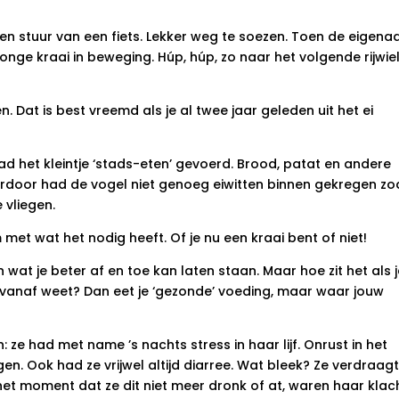
 stuur van een fiets. Lekker weg te soezen. Toen de eigena
onge kraai in beweging. Húp, húp, zo naar het volgende rijwiel
. Dat is best vreemd als je al twee jaar geleden uit het ei
 het kleintje ‘stads-eten’ gevoerd. Brood, patat en andere
Hierdoor had de vogel niet genoeg eiwitten binnen gekregen z
 vliegen.
met wat het nodig heeft. Of je nu een kraai bent of niet!
 wat je beter af en toe kan laten staan. Maar hoe zit het als 
 vanaf weet? Dan eet je ‘gezonde’ voeding, maar waar jouw
: ze had met name ’s nachts stress in haar lijf. Onrust in het
gen. Ook had ze vrijwel altijd diarree. Wat bleek? Ze verdraag
het moment dat ze dit niet meer dronk of at, waren haar klac